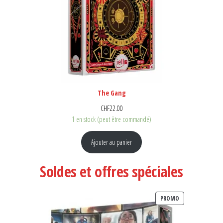
The Gang
CHF
22.00
1 en stock (peut être commandé)
Ajouter au panier
Soldes et offres spéciales
PRODUIT EN PR
PROMO