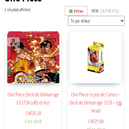
3 résultats affichés
VIEW:
24
/
48
/
ALL
Filter
One Piece Deck de Démarrage
One Piece Le Jeu de Cartes –
EX ST30 Luffy et Ace
Deck de Démarrage ST29 – Egg
Head
CHF
25.50
6 en stock
CHF
25.00