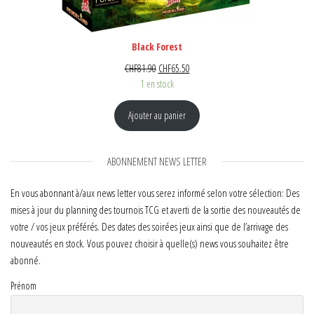
Black Forest
Le prix initial était : CHF81.90.
Le prix actuel est : CHF65.50.
CHF
81.90
CHF
65.50
1 en stock
Ajouter au panier
ABONNEMENT NEWS LETTER
En vous abonnant à/aux news letter vous serez informé selon votre sélection: Des
mises à jour du planning des tournois TCG et averti de la sortie des nouveautés de
votre / vos jeux préférés. Des dates des soirées jeux ainsi que de l’arrivage des
nouveautés en stock. Vous pouvez choisir à quelle(s) news vous souhaitez être
abonné.
Prénom