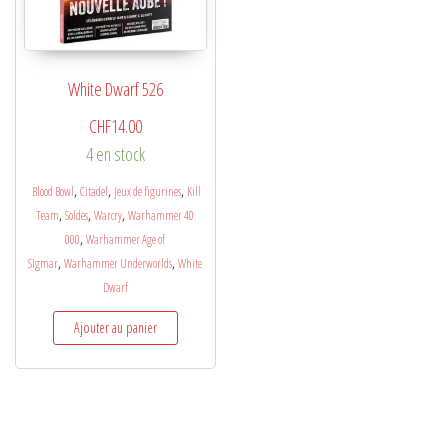
White Dwarf 526
CHF
14.00
4 en stock
,
,
,
Blood Bowl
Citadel
Jeux de figurines
Kill
,
,
,
Team
Soldes
Warcry
Warhammer 40
,
000
Warhammer Age of
,
,
Sigmar
Warhammer Underworlds
White
Dwarf
Ajouter au panier