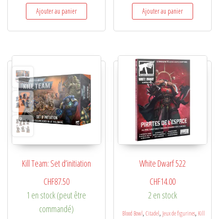
Ajouter au panier
Ajouter au panier
Kill Team: Set d’initiation
White Dwarf 522
CHF
87.50
CHF
14.00
1 en stock (peut être
2 en stock
commandé)
,
,
,
Blood Bowl
Citadel
Jeux de figurines
Kill