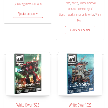
,
,
Team
Warcry
Warhammer 40
,
Jeux de figurines
Kill Team
,
000
Warhammer Age of
Ajouter au panier
,
,
Sigmar
Warhammer Underworlds
White
Dwarf
Ajouter au panier
White Dwarf 523
White Dwarf 525