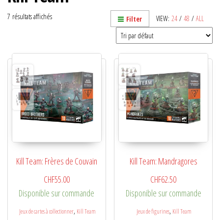
7 résultats affichés
VIEW:
24
/
48
/
ALL
Filter
Kill Team: Frères de Couvain
Kill Team: Mandragores
CHF
55.00
CHF
62.50
Disponible sur commande
Disponible sur commande
,
,
Jeux de cartes à collectionner
Kill Team
Jeux de figurines
Kill Team