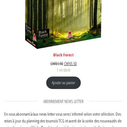
Black Forest
Le prix initial était : CHF81.90.
Le prix actuel est : CHF65.50.
CHF
81.90
CHF
65.50
1 en stock
Ajouter au panier
ABONNEMENT NEWS LETTER
En vous abonnant à/aux news letter vous serez informé selon votre sélection: Des
mises à jour du planning des tournois TCG et averti de la sortie des nouveautés de