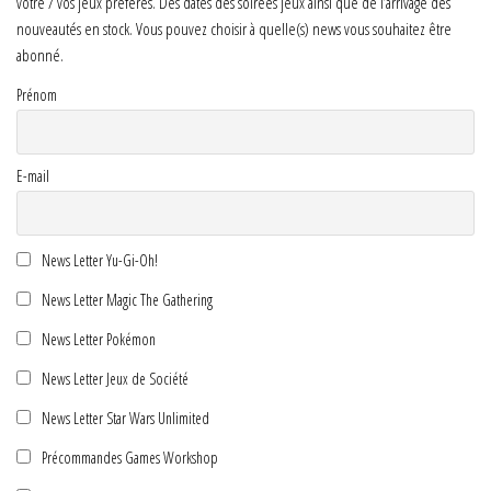
votre / vos jeux préférés. Des dates des soirées jeux ainsi que de l’arrivage des
nouveautés en stock. Vous pouvez choisir à quelle(s) news vous souhaitez être
abonné.
Prénom
E-mail
News Letter Yu-Gi-Oh!
News Letter Magic The Gathering
News Letter Pokémon
News Letter Jeux de Société
News Letter Star Wars Unlimited
Précommandes Games Workshop