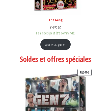
The Gang
CHF
22.00
1 en stock (peut être commandé)
Ajouter au panier
Soldes et offres spéciales
PRODUIT EN PR
PROMO