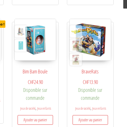
o !
Bim Bam Boule
BraveRats
l était : CHF32.90.
e prix actuel est : CHF19.80.
CHF
24.90
CHF
13.90
Disponible sur
Disponible sur
commande
commande
s
,
,
Jeux de société
Jeux enfants
Jeux de société
Jeux enfants
Ajouter au panier
Ajouter au panier