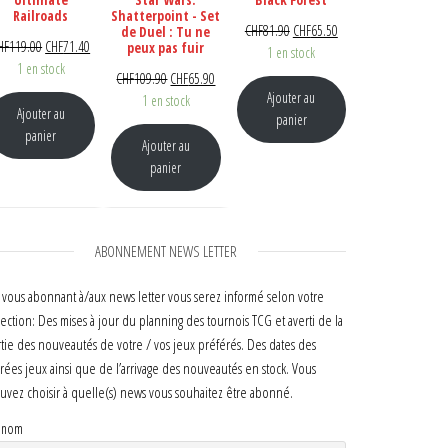
Railroads
Shatterpoint - Set
Le prix initial était : CHF81.90.
Le prix actuel est : CHF
CHF
81.90
CHF
65.50
de Duel : Tu ne
Le prix initial était : CHF119.00.
Le prix actuel est : CHF71.40.
HF
119.00
CHF
71.40
peux pas fuir
1 en stock
1 en stock
Le prix initial était : CHF109.90.
Le prix actuel est : CHF65.90.
CHF
109.90
CHF
65.90
Ajouter au
1 en stock
Ajouter au
panier
panier
Ajouter au
panier
ABONNEMENT NEWS LETTER
 vous abonnant à/aux news letter vous serez informé selon votre
lection: Des mises à jour du planning des tournois TCG et averti de la
rtie des nouveautés de votre / vos jeux préférés. Des dates des
irées jeux ainsi que de l’arrivage des nouveautés en stock. Vous
uvez choisir à quelle(s) news vous souhaitez être abonné.
énom