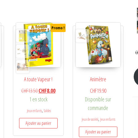
Promo !
C
A toute Vapeur !
Animètre
Le prix initial était : CHF13.50.
Le prix actuel est : CHF8.00.
CHF
13.50
CHF
8.00
CHF
19.90
1 en stock
Disponible sur
commande
,
Jeux enfants
Soldes
,
Jeux de société
Jeux enfants
Ajouter au panier
Ajouter au panier