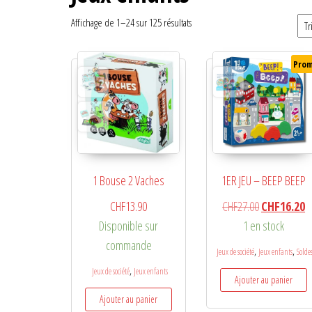
Affichage de 1–24 sur 125 résultats
Prom
1 Bouse 2 Vaches
1ER JEU – BEEP BEEP
Le prix initia
L
CHF
13.90
CHF
27.00
CHF
16.20
Disponible sur
1 en stock
commande
,
,
Jeux de société
Jeux enfants
Solde
,
Jeux de société
Jeux enfants
Ajouter au panier
Ajouter au panier