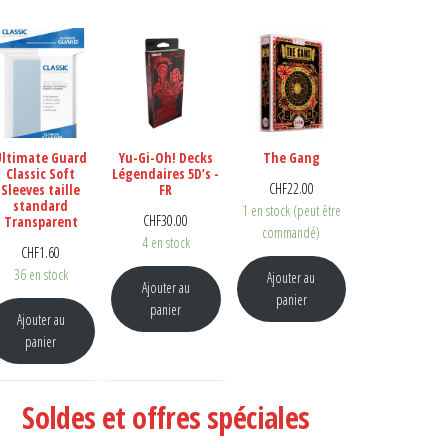
Ultimate Guard
Yu-Gi-Oh! Decks
The Gang
Classic Soft
Légendaires 5D’s -
CHF
22.00
Sleeves taille
FR
standard
1 en stock (peut être
CHF
30.00
Transparent
commandé)
4 en stock
CHF
1.60
36 en stock
Ajouter au
Ajouter au
F27.00.
el est : CHF16.20.
panier
panier
Ajouter au
panier
Soldes et offres spéciales