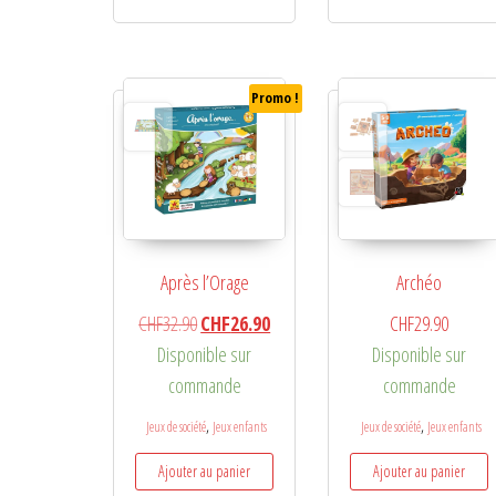
Promo !
Après l’Orage
Archéo
Le prix initial était : CHF32.90.
Le prix actuel est : CHF26.90.
CHF
32.90
CHF
26.90
CHF
29.90
Disponible sur
Disponible sur
commande
commande
,
,
Jeux de société
Jeux enfants
Jeux de société
Jeux enfants
Ajouter au panier
Ajouter au panier