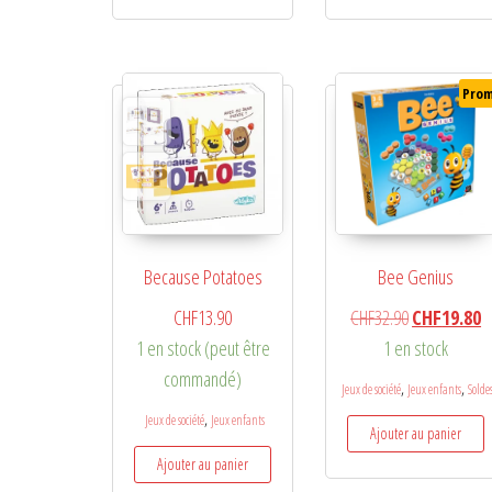
Prom
Because Potatoes
Bee Genius
Le prix initia
L
CHF
13.90
CHF
32.90
CHF
19.80
1 en stock (peut être
1 en stock
commandé)
,
,
Jeux de société
Jeux enfants
Solde
,
Jeux de société
Jeux enfants
Ajouter au panier
Ajouter au panier