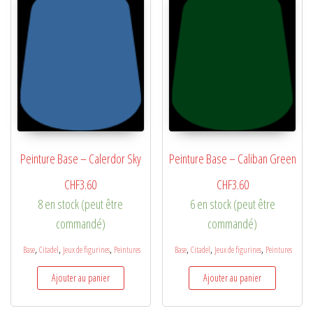
Peinture Base – Calerdor Sky
Peinture Base – Caliban Green
CHF
3.60
CHF
3.60
8 en stock (peut être
6 en stock (peut être
commandé)
commandé)
,
,
,
,
,
,
Base
Citadel
Jeux de figurines
Peintures
Base
Citadel
Jeux de figurines
Peintures
Ajouter au panier
Ajouter au panier