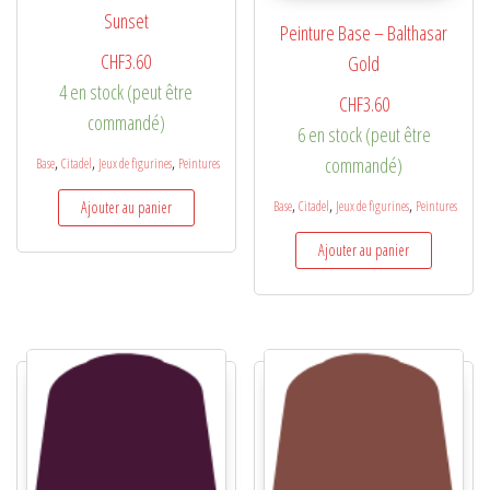
Sunset
Peinture Base – Balthasar
CHF
3.60
Gold
4 en stock (peut être
CHF
3.60
commandé)
6 en stock (peut être
,
,
,
commandé)
Base
Citadel
Jeux de figurines
Peintures
,
,
,
Ajouter au panier
Base
Citadel
Jeux de figurines
Peintures
Ajouter au panier