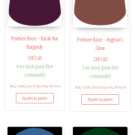
Peinture Base – Barak-Nar
Peinture Base – Bugman’s
Burgundy
Glow
CHF
3.60
CHF
3.60
4 en stock (peut être
7 en stock (peut être
commandé)
commandé)
,
,
,
Base
Citadel
Jeux de figurines
Peintures
,
,
,
Base
Citadel
Jeux de figurines
Peintures
Ajouter au panier
Ajouter au panier