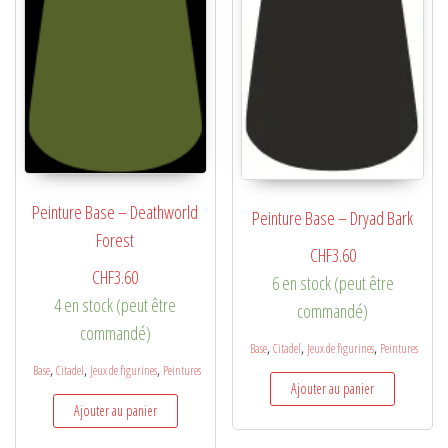
Peinture Base – Deathworld
Peinture Base – Dryad Bark
Forest
CHF
3.60
CHF
3.60
6 en stock (peut être
4 en stock (peut être
commandé)
commandé)
,
,
,
Base
Citadel
Jeux de figurines
Peintures
,
,
,
Base
Citadel
Jeux de figurines
Peintures
Ajouter au panier
Ajouter au panier