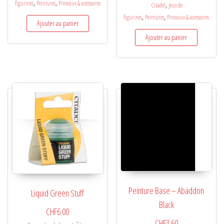
,
,
figurines
Peintures
Pinceaux & accessoires
,
Citadel
Jeux de
,
,
figurines
Peintures
Pinceaux & accessoires
Ajouter au panier
Ajouter au panier
Peinture Base – Abaddon
Liquid Green Stuff
Black
CHF
6.00
CHF
3.60