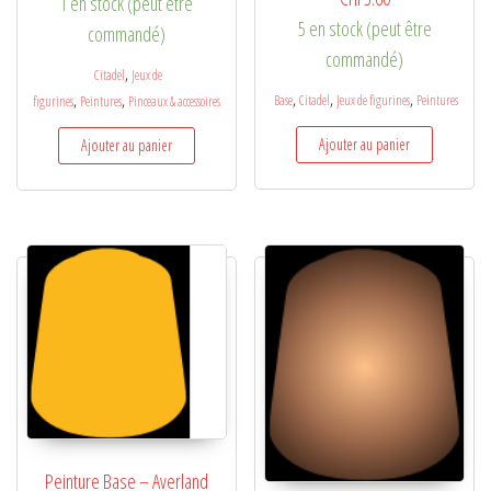
1 en stock (peut être
5 en stock (peut être
commandé)
commandé)
,
Citadel
Jeux de
,
,
,
,
,
Base
Citadel
Jeux de figurines
Peintures
figurines
Peintures
Pinceaux & accessoires
Ajouter au panier
Ajouter au panier
Peinture Base – Averland