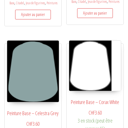
,
,
,
Base
Citadel
Jeux de figurines
Peintures
,
,
,
Base
Citadel
Jeux de figurines
Peintures
Ajouter au panier
Ajouter au panier
Peinture Base – Corax White
CHF
3.60
Peinture Base – Celestra Grey
3 en stock (peut être
CHF
3.60