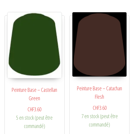
Peinture Base – Catachan
Peinture Base – Castellan
Flesh
Green
CHF
3.60
CHF
3.60
7 en stock (peut être
5 en stock (peut être
commandé)
commandé)