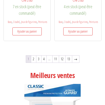
CHF
3.60
CHF
3.60
7 en stock (peut être
4 en stock (peut être
commandé)
commandé)
,
,
,
,
,
,
Base
Citadel
Jeux de figurines
Peintures
Base
Citadel
Jeux de figurines
Peintures
Ajouter au panier
Ajouter au panier
1
2
3
4
…
11
12
13
→
Meilleurs ventes