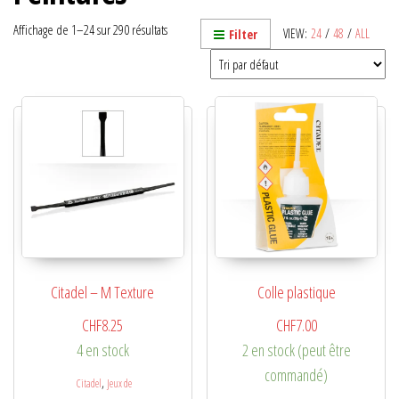
Affichage de 1–24 sur 290 résultats
VIEW:
24
/
48
/
ALL
Filter
Citadel – M Texture
Colle plastique
CHF
8.25
CHF
7.00
4 en stock
2 en stock (peut être
commandé)
,
Citadel
Jeux de