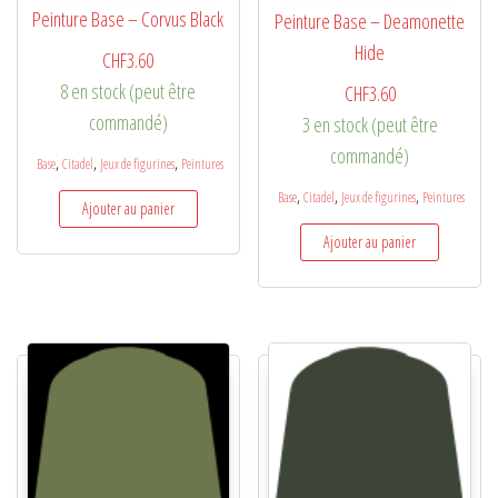
Peinture Base – Corvus Black
Peinture Base – Deamonette
Hide
CHF
3.60
8 en stock (peut être
CHF
3.60
commandé)
3 en stock (peut être
commandé)
,
,
,
Base
Citadel
Jeux de figurines
Peintures
,
,
,
Base
Citadel
Jeux de figurines
Peintures
Ajouter au panier
Ajouter au panier