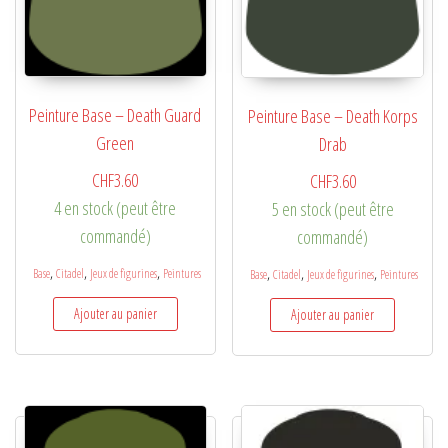
Peinture Base – Death Guard
Peinture Base – Death Korps
Green
Drab
CHF
3.60
CHF
3.60
4 en stock (peut être
5 en stock (peut être
commandé)
commandé)
,
,
,
,
,
,
Base
Citadel
Jeux de figurines
Peintures
Base
Citadel
Jeux de figurines
Peintures
Ajouter au panier
Ajouter au panier