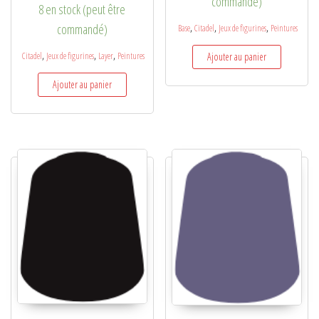
commandé)
8 en stock (peut être
,
,
,
commandé)
Base
Citadel
Jeux de figurines
Peintures
,
,
,
Ajouter au panier
Citadel
Jeux de figurines
Layer
Peintures
Ajouter au panier