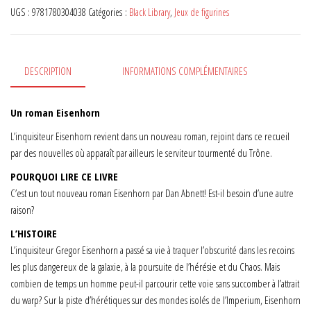
UGS :
9781780304038
Catégories :
Black Library
,
Jeux de figurines
DESCRIPTION
INFORMATIONS COMPLÉMENTAIRES
Un roman Eisenhorn
L’inquisiteur Eisenhorn revient dans un nouveau roman, rejoint dans ce recueil
par des nouvelles où apparaît par ailleurs le serviteur tourmenté du Trône.
POURQUOI LIRE CE LIVRE
C’est un tout nouveau roman Eisenhorn par Dan Abnett! Est-il besoin d’une autre
raison?
L’HISTOIRE
L’inquisiteur Gregor Eisenhorn a passé sa vie à traquer l’obscurité dans les recoins
les plus dangereux de la galaxie, à la poursuite de l’hérésie et du Chaos. Mais
combien de temps un homme peut-il parcourir cette voie sans succomber à l’attrait
du warp? Sur la piste d’hérétiques sur des mondes isolés de l’Imperium, Eisenhorn