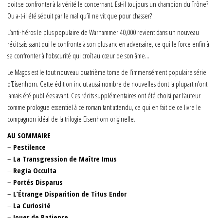
doit se confronter à la vérité le concernant. Est-il toujours un champion du Trône?
Ou a-t-il été séduit par le mal qu’il ne vit que pour chasser?
L’anti-héros le plus populaire de Warhammer 40,000 revient dans un nouveau
récit saisissant qui le confronte à son plus ancien adversaire, ce qui le force enfin à
se confronter à l’obscurité qui croît au cœur de son âme…
Le Magos est le tout nouveau quatrième tome de l’immensément populaire série
d’Eisenhorn. Cette édition inclut aussi nombre de nouvelles dont la plupart n’ont
jamais été publiées avant. Ces récits supplémentaires ont été choisi par l’auteur
comme prologue essentiel à ce roman tant attendu, ce qui en fait de ce livre le
compagnon idéal de la trilogie Eisenhorn originelle.
AU SOMMAIRE
–
Pestilence​
​–
La Transgression de Maître Imus​
​–
Regia Occulta​
​​–
Portés Disparus​​​
–
L’Étrange Disparition de Titus Endor​
​​–
La Curiosité​
​​–
Jouer de Patience​