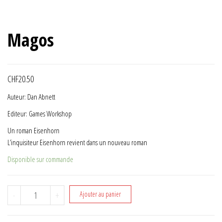
Magos
CHF
20.50
Auteur: Dan Abnett
Editeur: Games Workshop
Un roman Eisenhorn
L’inquisiteur Eisenhorn revient dans un nouveau roman
Disponible sur commande
quantité de Magos
-
+
Ajouter au panier