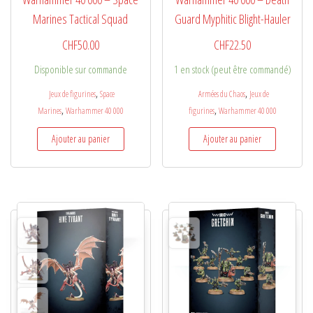
Marines Tactical Squad
Guard Myphitic Blight-Hauler
CHF
50.00
CHF
22.50
Disponible sur commande
1 en stock (peut être commandé)
,
,
Jeux de figurines
Space
Armées du Chaos
Jeux de
,
,
Marines
Warhammer 40 000
figurines
Warhammer 40 000
Ajouter au panier
Ajouter au panier