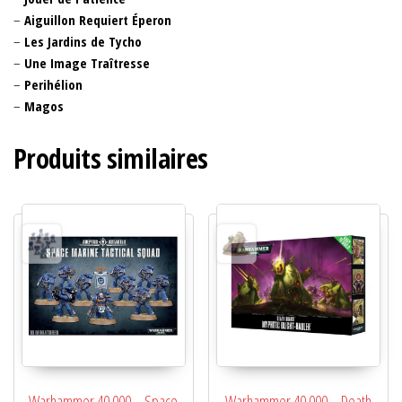
​​–
Aiguillon Requiert Éperon​
​​–
Les Jardins de Tycho​​​
​​–
Une Image Traîtresse​​​
​​–
Perihélion​​​
–
Magos​
Produits similaires
Warhammer 40 000 – Space
Warhammer 40 000 – Death