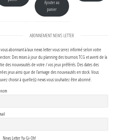
Ajouter au
panier
ABONNEMENT NEWS LETTER
 vous abonnant à/aux news letter vous serez informé selon votre
lection: Des mises à jour du planning des tournois TCG et averti de la
rtie des nouveautés de votre / vos jeux préférés. Des dates des
irées jeux ainsi que de l’arrivage des nouveautés en stock. Vous
uvez choisir à quelle(s) news vous souhaitez être abonné.
énom
mail
News Letter Yu-Gi-Oh!