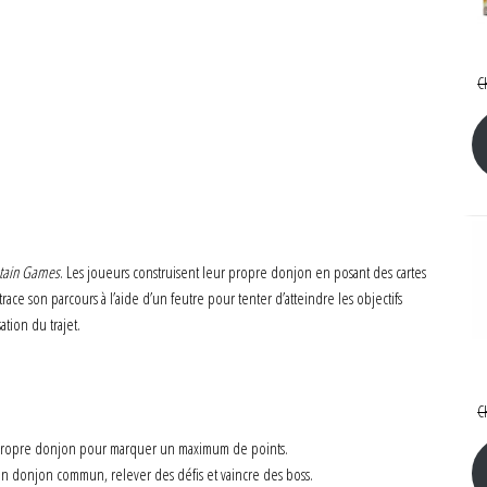
C
tain Games
. Les joueurs construisent leur propre donjon en posant des cartes
race son parcours à l’aide d’un feutre pour tenter d’atteindre les objectifs
tion du trajet.
C
 propre donjon pour marquer un maximum de points.
 un donjon commun, relever des défis et vaincre des boss.