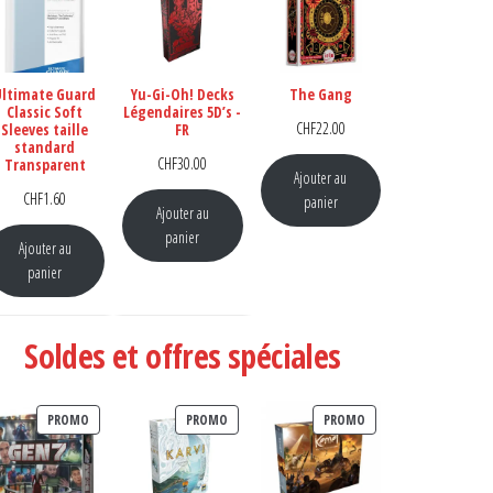
Ultimate Guard
Yu-Gi-Oh! Decks
The Gang
Classic Soft
Légendaires 5D’s -
CHF
22.00
Sleeves taille
FR
standard
CHF
30.00
Transparent
Ajouter au
CHF
1.60
panier
Ajouter au
panier
Ajouter au
panier
Soldes et offres spéciales
PRODUIT EN PROMOTION
PRODUIT EN PROMOTION
PRODUIT EN PROMOTI
PROMO
PROMO
PROMO