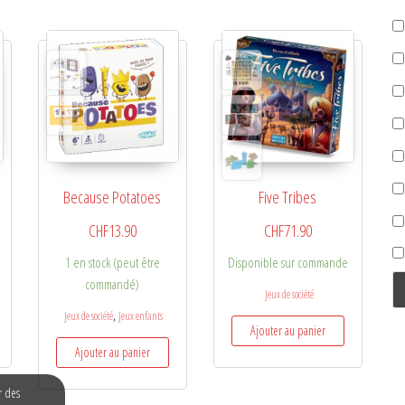
Because Potatoes
Five Tribes
CHF
13.90
CHF
71.90
1 en stock (peut être
Disponible sur commande
commandé)
Jeux de société
,
Jeux de société
Jeux enfants
Ajouter au panier
Ajouter au panier
r des