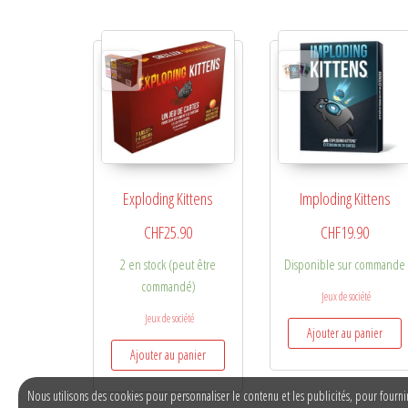
Exploding Kittens
Imploding Kittens
CHF
25.90
CHF
19.90
2 en stock (peut être
Disponible sur commande
commandé)
Jeux de société
Jeux de société
Ajouter au panier
Ajouter au panier
Nous utilisons des cookies pour personnaliser le contenu et les publicités, pour fourni