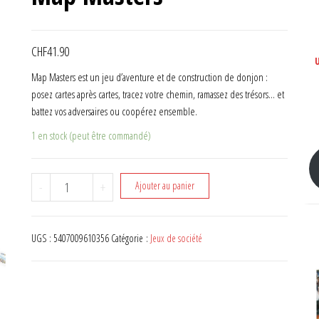
CHF
41.90
Map Masters est un jeu d’aventure et de construction de donjon :
posez cartes après cartes, tracez votre chemin, ramassez des trésors… et
battez vos adversaires ou coopérez ensemble.
1 en stock (peut être commandé)
quantité de Map Masters
-
+
Ajouter au panier
UGS :
5407009610356
Catégorie :
Jeux de société