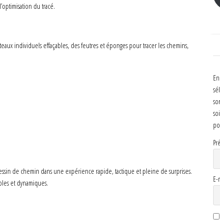
’optimisation du tracé.
teaux individuels effaçables, des feutres et éponges pour tracer les chemins,
En
sé
so
so
po
Pr
ssin de chemin dans une expérience rapide, tactique et pleine de surprises.
E-
bles et dynamiques.