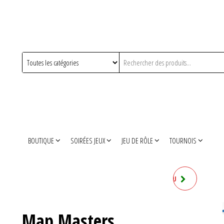
BOUTIQUE
SOIRÉES JEUX
JEU DE RÔLE
TOURNOIS
POKÉMON: NESSECAIRE DU
DRESSEUR 2025
Map Masters