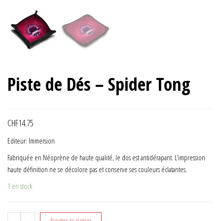
Piste de Dés – Spider Tong
CHF
14.75
Editeur: Immersion
Fabriquée en Néoprène de haute qualité, le dos est antidérapant. L’impression
haute définition ne se décolore pas et conserve ses couleurs éclatantes.
1 en stock
quantité de Piste de Dés - Spider Tong
Ajouter au panier