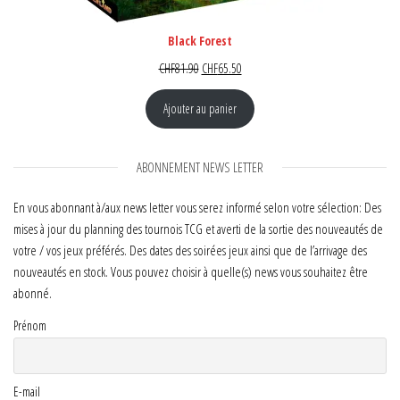
Black Forest
Le prix initial était : CHF81.90.
Le prix actuel est : CHF65.50.
CHF
81.90
CHF
65.50
Ajouter au panier
ABONNEMENT NEWS LETTER
En vous abonnant à/aux news letter vous serez informé selon votre sélection: Des
mises à jour du planning des tournois TCG et averti de la sortie des nouveautés de
votre / vos jeux préférés. Des dates des soirées jeux ainsi que de l’arrivage des
nouveautés en stock. Vous pouvez choisir à quelle(s) news vous souhaitez être
abonné.
Prénom
E-mail