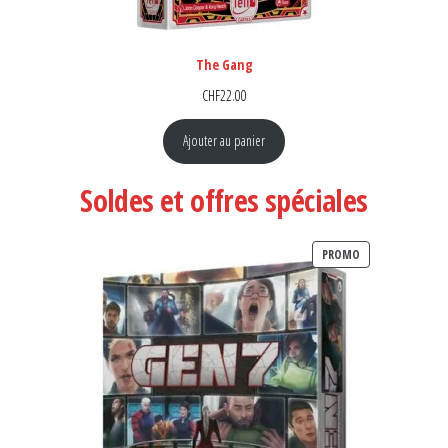
The Gang
CHF
22.00
Ajouter au panier
Soldes et offres spéciales
PRODUIT EN PR
PROMO