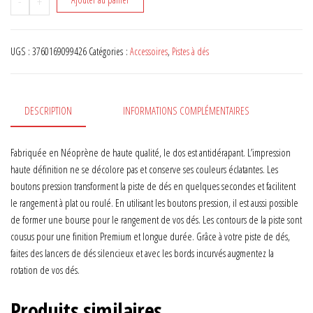
-
+
UGS :
3760169099426
Catégories :
Accessoires
,
Pistes à dés
DESCRIPTION
INFORMATIONS COMPLÉMENTAIRES
Fabriquée en Néoprène de haute qualité, le dos est antidérapant. L’impression
haute définition ne se décolore pas et conserve ses couleurs éclatantes. Les
boutons pression transforment la piste de dés en quelques secondes et facilitent
le rangement à plat ou roulé. En utilisant les boutons pression, il est aussi possible
de former une bourse pour le rangement de vos dés. Les contours de la piste sont
cousus pour une finition Premium et longue durée. Grâce à votre piste de dés,
faites des lancers de dés silencieux et avec les bords incurvés augmentez la
rotation de vos dés.
Produits similaires