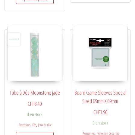
Tube à Dés Moonstone jade
Board Game Sleeves Special
Sized 69mm X 69mm
CHF
8.40
CHF
3.90
4 en stock
9 en stock
,
,
Accessoires
Dés
Jeux de rôle
,
Accessoires
Protection de cartes