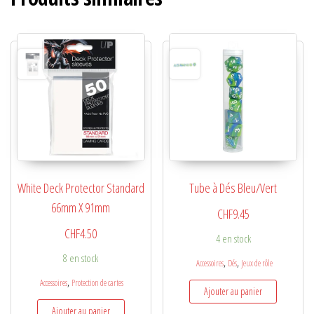
White Deck Protector Standard
Tube à Dés Bleu/Vert
66mm X 91mm
CHF
9.45
CHF
4.50
4 en stock
8 en stock
,
,
Accessoires
Dés
Jeux de rôle
,
Accessoires
Protection de cartes
Ajouter au panier
Ajouter au panier