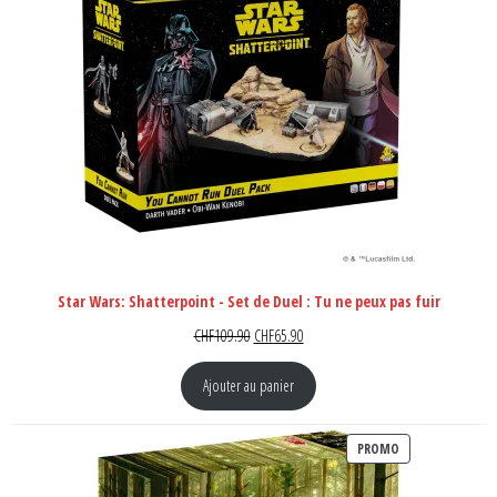
Star Wars: Shatterpoint - Set de Duel : Tu ne peux pas fuir
Le prix initial était : CHF109.90.
Le prix actuel est : CHF65.90.
CHF
109.90
CHF
65.90
Ajouter au panier
PRODUIT EN PR
PROMO