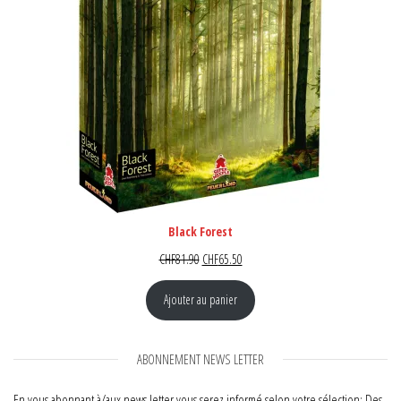
Black Forest
Le prix initial était : CHF81.90.
Le prix actuel est : CHF65.50.
CHF
81.90
CHF
65.50
Ajouter au panier
ABONNEMENT NEWS LETTER
En vous abonnant à/aux news letter vous serez informé selon votre sélection: Des