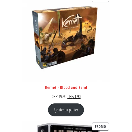
Kemet - Blood and Sand
Le prix initial était : CHF119.90.
Le prix actuel est : CHF71.90.
CHF
119.90
CHF
71.90
Ajouter au panier
PRODUIT EN PR
PROMO