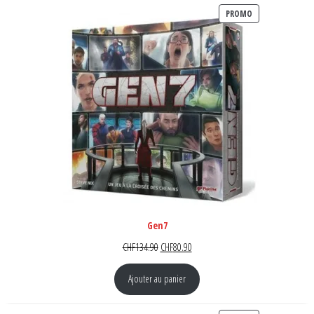
PRODUIT EN PR
PROMO
Gen7
Le prix initial était : CHF134.90.
Le prix actuel est : CHF80.90.
CHF
134.90
CHF
80.90
Ajouter au panier