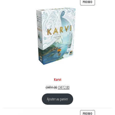
PRODUIT EN PR
PROMO
Karvi
Le prix initial était : CHF91.00.
Le prix actuel est : CHF72.80.
CHF
91.00
CHF
72.80
Ajouter au panier
PRODUIT EN PR
PROMO