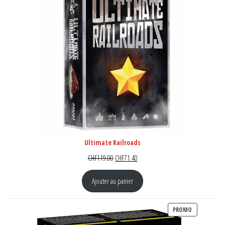
Ultimate Railroads
Le prix initial était : CHF119.00.
Le prix actuel est : CHF71.40.
CHF
119.00
CHF
71.40
Ajouter au panier
PRODUIT EN
PROMO