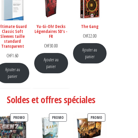
Ultimate Guard
Yu-Gi-Oh! Decks
The Gang
Classic Soft
Légendaires 5D’s -
CHF
22.00
Sleeves taille
FR
standard
CHF
30.00
Transparent
Ajouter au
CHF
1.60
panier
Ajouter au
panier
Ajouter au
panier
Soldes et offres spéciales
PRODUIT EN PROMOTION
PRODUIT EN PROMOTION
PRODUIT EN PROMOTI
PROMO
PROMO
PROMO