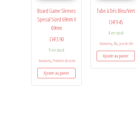
Board Game Sleeves
Tube à Dés Bleu/Vert
Special Sized 69mm X
CHF
9.45
69mm
4 en stock
CHF
3.90
,
,
Accessoires
Dés
Jeux de rôle
9 en stock
Ajouter au panier
,
Accessoires
Protection de cartes
Ajouter au panier