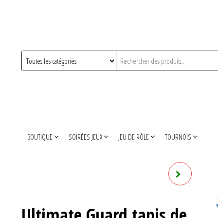
BOUTIQUE
SOIRÉES JEUX
JEU DE RÔLE
TOURNOIS
ULTIMATE GUARD 100
POCHETTES CORTEX SLEEVES
Ultimate Guard tapis de