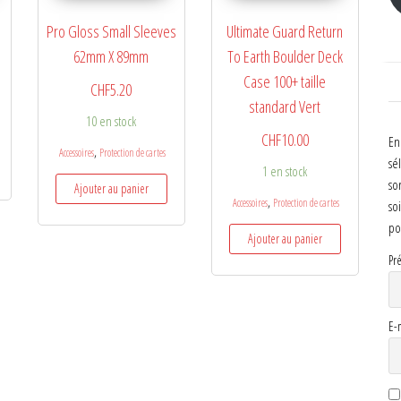
Pro Gloss Small Sleeves
Ultimate Guard Return
62mm X 89mm
To Earth Boulder Deck
Case 100+ taille
CHF
5.20
standard Vert
10 en stock
CHF
10.00
En
,
Accessoires
Protection de cartes
sé
1 en stock
so
Ajouter au panier
,
Accessoires
Protection de cartes
so
po
Ajouter au panier
Pr
E-