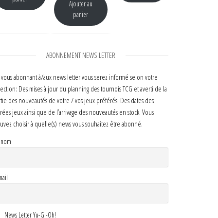
Ajouter au
panier
ABONNEMENT NEWS LETTER
 vous abonnant à/aux news letter vous serez informé selon votre
lection: Des mises à jour du planning des tournois TCG et averti de la
rtie des nouveautés de votre / vos jeux préférés. Des dates des
irées jeux ainsi que de l’arrivage des nouveautés en stock. Vous
uvez choisir à quelle(s) news vous souhaitez être abonné.
énom
mail
News Letter Yu-Gi-Oh!