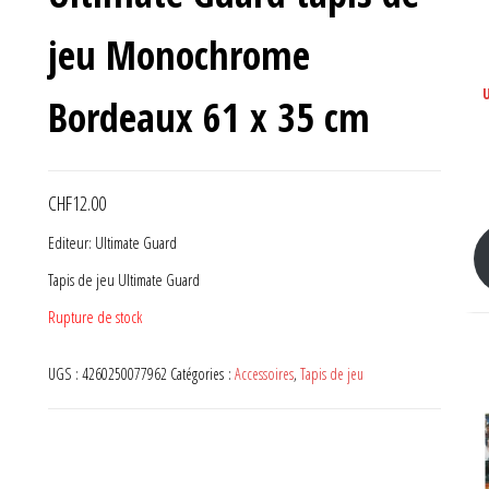
TAILLE STANDARD VIOLET
jeu Monochrome
MAT
Bordeaux 61 x 35 cm
CHF
12.00
Editeur: Ultimate Guard
Tapis de jeu Ultimate Guard
Rupture de stock
UGS :
4260250077962
Catégories :
Accessoires
,
Tapis de jeu